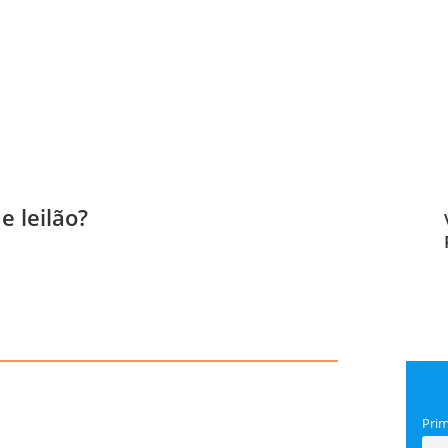
 leilão?
Pri