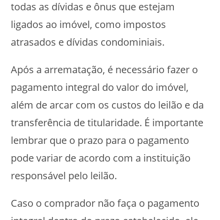
todas as dívidas e ônus que estejam
base em como
o site é usado.
ligados ao imóvel, como impostos
atrasados e dívidas condominiais.
Experiência
Para que o
Após a arrematação, é necessário fazer o
nosso site
funcione o
pagamento integral do valor do imóvel,
melhor possível
durante a sua
além de arcar com os custos do leilão e da
visita. Se você
recusar esses
transferência de titularidade. É importante
cookies,
algumas
lembrar que o prazo para o pagamento
funcionalidades
desaparecerão
pode variar de acordo com a instituição
do site.
responsável pelo leilão.
Marketing
Caso o comprador não faça o pagamento
Ao compartilhar
seus interesses