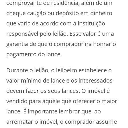
comprovante de residência, além de um
cheque caução ou depósito em dinheiro
que varia de acordo com a instituição
responsável pelo leilão. Esse valor é uma
Necessário
garantia de que o comprador irá honrar o
Esses cookies
não são
pagamento do lance.
opcionais. São
necessários
para o
Durante o leilão, o leiloeiro estabelece o
funcionamento
do site.
valor mínimo de lance e os interessados
devem fazer os seus lances. O imóvel é
Estatísticas
vendido para aquele que oferecer o maior
Para que
possamos
lance. É importante lembrar que, ao
melhorar a
funcionalidade
arrematar o imóvel, o comprador assume
e a estrutura
do site, com