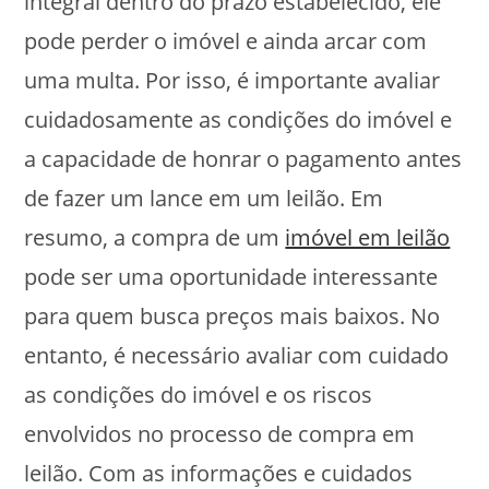
integral dentro do prazo estabelecido, ele
e
comportamento
pode perder o imóvel e ainda arcar com
ao visitar nosso
site, você
uma multa. Por isso, é importante avaliar
aumenta a
chance de ver
cuidadosamente as condições do imóvel e
conteúdo e
a capacidade de honrar o pagamento antes
ofertas
personalizadas.
de fazer um lance em um leilão. Em
resumo, a compra de um
imóvel em leilão
pode ser uma oportunidade interessante
para quem busca preços mais baixos. No
entanto, é necessário avaliar com cuidado
as condições do imóvel e os riscos
envolvidos no processo de compra em
leilão. Com as informações e cuidados