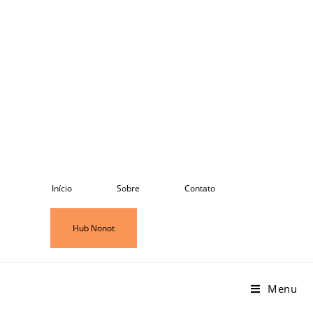
Ir
para
o
conteúdo
Início
Sobre
Contato
Hub Nonot
Menu